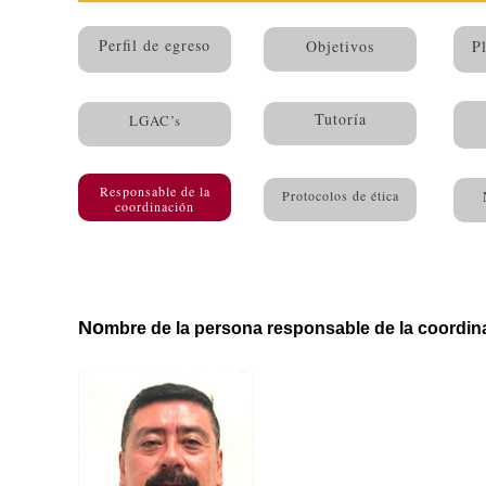
Perfil de egreso
Objetivos
P
Tutoría
LGAC’s
Responsable de la
Protocolos de ética
coordinación
No
mbre de la persona responsable de la coordin