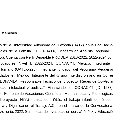
o Meneses
 de la Universidad Autónoma de Tlaxcala (UATx) en la Facultad de
cias de la Familia (FCDH-UATX), Maestro en Análisis Regional
X). Cuenta con Perfil Deseable PRODEP, 2019-2022, 2022-2024 por
tigadores Nivel I, 2022-2024, CONACYT, México. Integrante 
o Humano (UATLX-225); Integrante fundador del Programa Pequeñas
ados en México; Integrante del Grupo Interdisciplinario en Corres
REDFAMLA. Responsable Técnico del proyecto “Redes de Co-Protag
idad intelectual y auditiva”. Financiado por CONACYT (ID: 1577)
a el Fomento de Vocaciones Científicas, Humanísticas y Tecnológic
l proyecto “Niñ@s cuidando niñ@s: el trabajo infantil doméstico
la y Dignificando el Trabajo A.C., en el marco de la Convocatoria
-junio, 2022. Sus líneas de investigación son: a) Niñez y Educación