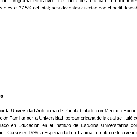
 la del programa educativo. Tres docentes cuentan con membre
 esto es el 37.5% del total; seis docentes cuentan con el perfil de
es
por la Universidad Autónoma de Puebla titulado con Mención Honorí
ción Familiar por la Universidad Iberoamericana de la cual se tituló
rado en Educación en el Instituto de Estudios Universitarios co
ior. Cursóº en 1999 la Especialidad en Trauma complejo e Intervenci