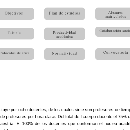
Alumnos
Objetivos
Plan de estudios
matriculados
Colaboración soci
Tutoría
Productividad
académica
Convocatoria
rotocolos de ética
Normatividad
ituye por ocho docentes, de los cuales siete son profesores de tiem
 de profesores por hora clase. Del total de l cuerpo docente el 75%
estría. El 100% de los docentes que conforman el núcleo acade