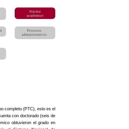
Núcleo
académico
al
Procesos
administrativos
po completo (PTC), esto es el
 cuenta con doctorado (seis de
́mico obtuvieron el grado en