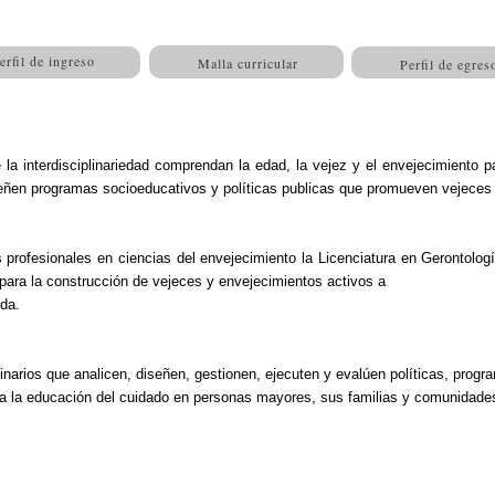
erfil de ingreso
Malla curricular
Perfil de egres
la interdisciplinariedad comprendan la edad, la vejez y el envejecimiento pa
señen programas socioeducativos y políticas publicas que promueven vejeces 
s profesionales en ciencias del envejecimiento la Licenciatura en Gerontolo
 para la construcción de vejeces y envejecimientos activos a
ida.
linarios que analicen, diseñen, gestionen, ejecuten y evalúen políticas, progra
ra la educación del cuidado en personas mayores, sus familias y comunidade